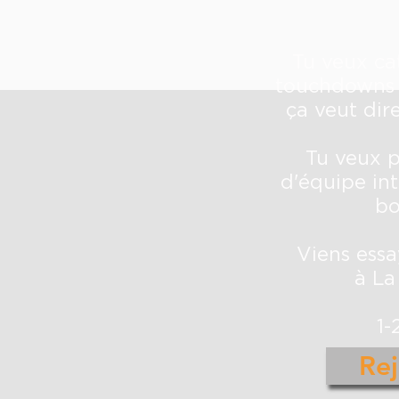
Tu veux ca
touchdowns 
ça veut dir
Tu veux p
d'équipe int
bo
Viens essa
à La
1-
Rej